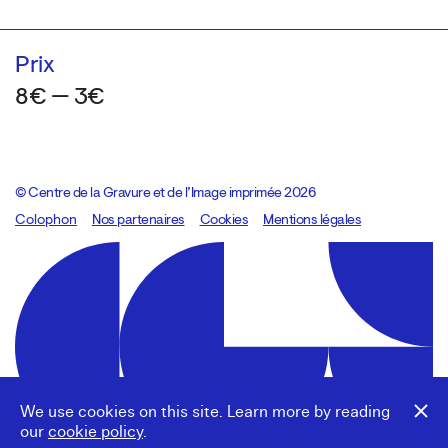
Prix
8€ — 3€
© Centre de la Gravure et de l’Image imprimée 2026
Colophon
Design:
Marcel Kaczmarek
Nos partenaires
, code:
Cookies
8080.studio
Mentions légales
We use cookies on this site. Learn more by reading
our
cookie policy
.