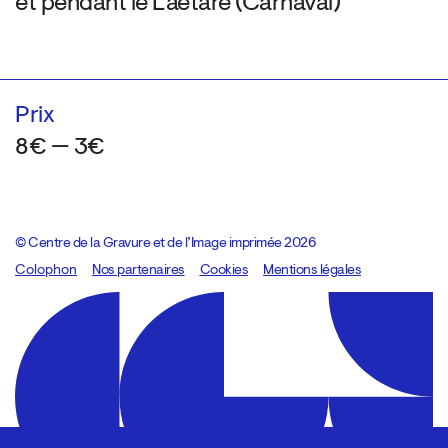
et pendant le Laetare (Carnaval)
Prix
8€ — 3€
© Centre de la Gravure et de l’Image imprimée 2026
Colophon
Design:
Marcel Kaczmarek
Nos partenaires
, code:
Cookies
8080.studio
Mentions légales