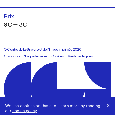
Prix
8€ — 3€
© Centre de la Gravure et de l’Image imprimée 2026
Colophon
Design:
Marcel Kaczmarek
Nos partenaires
, code:
Cookies
8080.studio
Mentions légales
We use cookies on this site. Learn more by reading
our
cookie policy
.