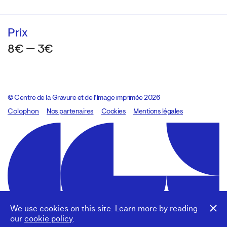
Prix
8€ — 3€
© Centre de la Gravure et de l’Image imprimée 2026
Colophon
Design:
Marcel Kaczmarek
Nos partenaires
, code:
Cookies
8080.studio
Mentions légales
We use cookies on this site. Learn more by reading
our
cookie policy
.