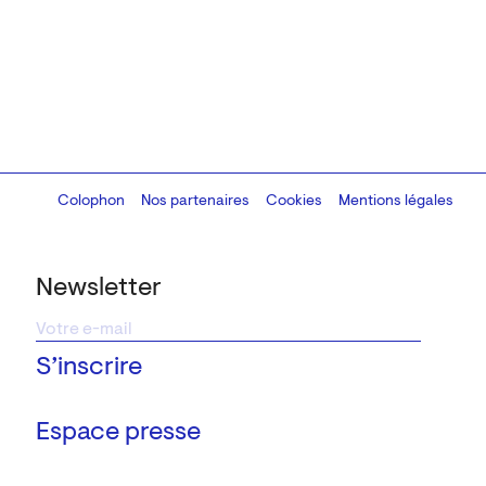
Colophon
Design:
Marcel Kaczmarek
Nos partenaires
, code:
Cookies
8080.studio
Mentions légales
Newsletter
Espace presse