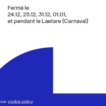
Fermé le
24.12, 25.12, 31.12, 01.01,
et pendant le Laetare (Carnaval)
 our
cookie policy
.