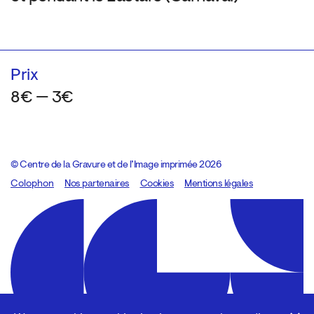
Prix
8€ — 3€
© Centre de la Gravure et de l’Image imprimée 2026
Colophon
Design:
Marcel Kaczmarek
Nos partenaires
, code:
Cookies
8080.studio
Mentions légales