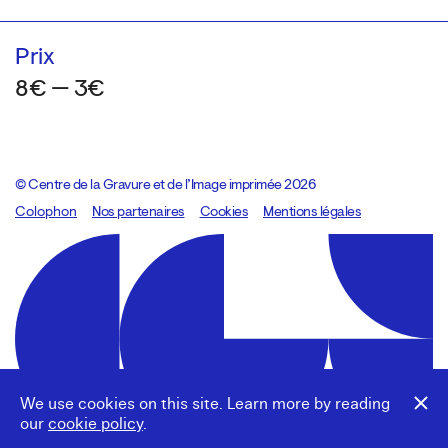
Prix
8€ — 3€
© Centre de la Gravure et de l’Image imprimée 2026
Colophon
Design:
Marcel Kaczmarek
Nos partenaires
, code:
Cookies
8080.studio
Mentions légales
We use cookies on this site. Learn more by reading
our
cookie policy
.