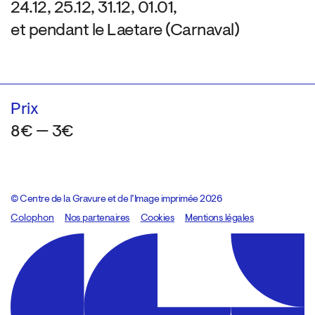
24.12, 25.12, 31.12, 01.01,
et pendant le Laetare (Carnaval)
Prix
8€ — 3€
© Centre de la Gravure et de l’Image imprimée 2026
Colophon
Design:
Marcel Kaczmarek
Nos partenaires
, code:
Cookies
8080.studio
Mentions légales