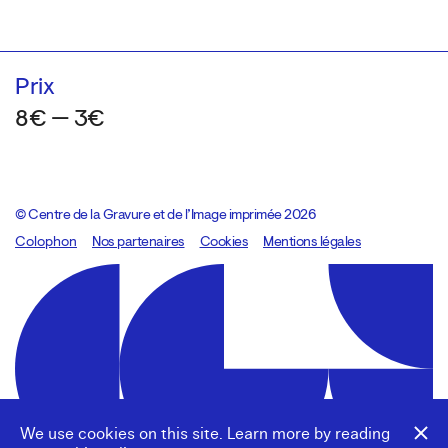
Prix
8€ — 3€
© Centre de la Gravure et de l’Image imprimée 2026
Colophon
Design:
Marcel Kaczmarek
Nos partenaires
, code:
Cookies
8080.studio
Mentions légales
We use cookies on this site. Learn more by reading