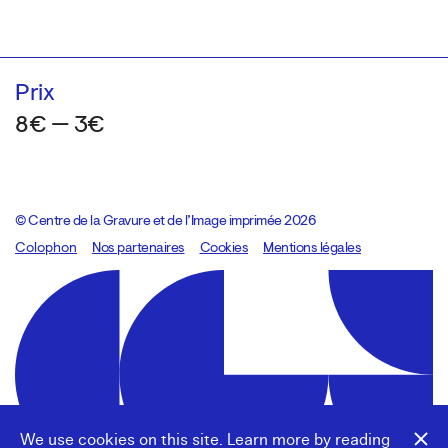
Prix
8€ — 3€
© Centre de la Gravure et de l’Image imprimée 2026
Colophon
Design:
Marcel Kaczmarek
Nos partenaires
, code:
Cookies
8080.studio
Mentions légales
We use cookies on this site. Learn more by reading