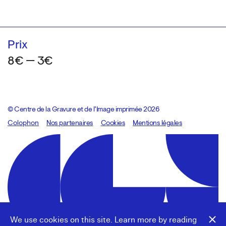
Prix
8€ — 3€
© Centre de la Gravure et de l’Image imprimée 2026
Colophon
Design:
Marcel Kaczmarek
Nos partenaires
, code:
Cookies
8080.studio
Mentions légales
We use cookies on this site. Learn more by reading