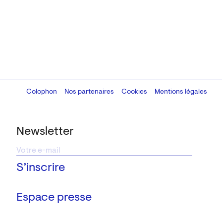
Colophon
Design:
Marcel Kaczmarek
Nos partenaires
, code:
Cookies
8080.studio
Mentions légales
Newsletter
Espace presse