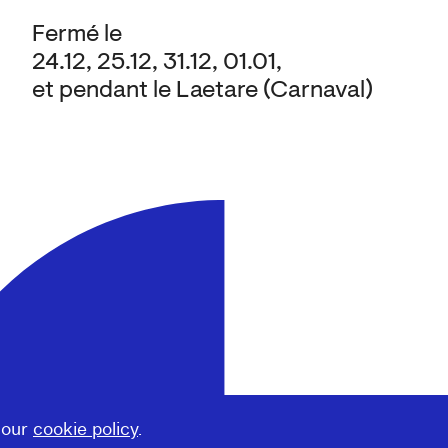
Fermé le
24.12, 25.12, 31.12, 01.01,
et pendant le Laetare (Carnaval)
 our
cookie policy
.