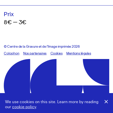
Prix
8€ — 3€
© Centre de la Gravure et de l’Image imprimée 2026
Colophon
Design:
Marcel Kaczmarek
Nos partenaires
, code:
Cookies
8080.studio
Mentions légales
We use cookies on this site. Learn more by reading
our
cookie policy
.