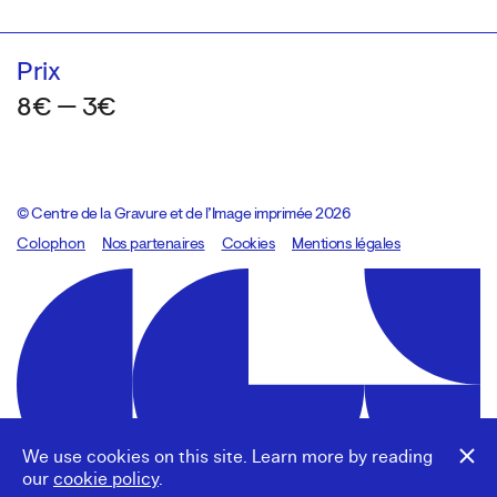
Prix
8€ — 3€
© Centre de la Gravure et de l’Image imprimée 2026
Colophon
Design:
Marcel Kaczmarek
Nos partenaires
, code:
Cookies
8080.studio
Mentions légales
We use cookies on this site. Learn more by reading
our
cookie policy
.