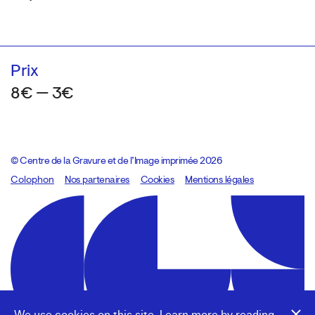
Prix
8€ — 3€
© Centre de la Gravure et de l’Image imprimée 2026
Colophon
Design:
Marcel Kaczmarek
Nos partenaires
, code:
Cookies
8080.studio
Mentions légales