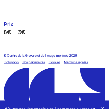
Prix
8€ — 3€
© Centre de la Gravure et de l’Image imprimée 2026
Colophon
Design:
Marcel Kaczmarek
Nos partenaires
, code:
Cookies
8080.studio
Mentions légales