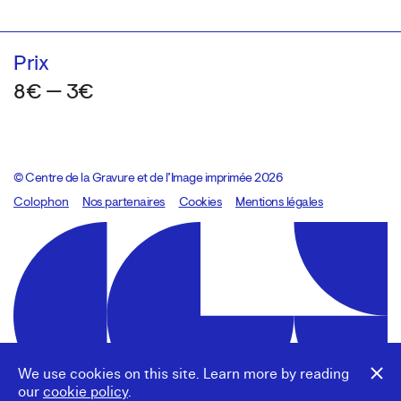
Prix
8€ — 3€
© Centre de la Gravure et de l’Image imprimée 2026
Colophon
Design:
Marcel Kaczmarek
Nos partenaires
, code:
Cookies
8080.studio
Mentions légales
We use cookies on this site. Learn more by reading
our
cookie policy
.