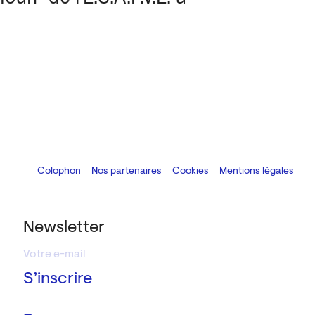
Colophon
Design:
Marcel Kaczmarek
Nos partenaires
, code:
Cookies
8080.studio
Mentions légales
Newsletter