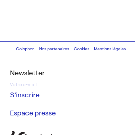
Colophon
Design:
Marcel Kaczmarek
Nos partenaires
, code:
Cookies
8080.studio
Mentions légales
Newsletter
Espace presse