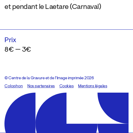
et pendant le Laetare (Carnaval)
Prix
8€ — 3€
© Centre de la Gravure et de l’Image imprimée 2026
Colophon
Design:
Marcel Kaczmarek
Nos partenaires
, code:
Cookies
8080.studio
Mentions légales