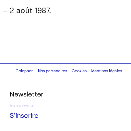
 – 2 août 1987.
Colophon
Design:
Marcel Kaczmarek
Nos partenaires
, code:
Cookies
8080.studio
Mentions légales
Newsletter