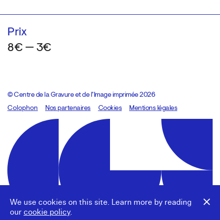
Prix
8€ — 3€
© Centre de la Gravure et de l’Image imprimée 2026
Colophon
Design:
Marcel Kaczmarek
Nos partenaires
, code:
Cookies
8080.studio
Mentions légales
We use cookies on this site. Learn more by reading
our
cookie policy
.