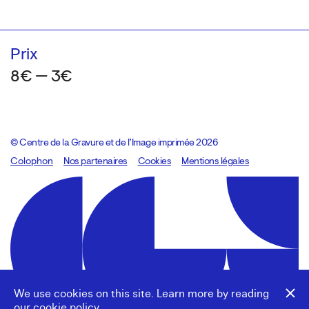
Prix
8€ — 3€
© Centre de la Gravure et de l’Image imprimée 2026
Colophon
Design:
Marcel Kaczmarek
Nos partenaires
, code:
Cookies
8080.studio
Mentions légales
We use cookies on this site. Learn more by reading
our
cookie policy
.