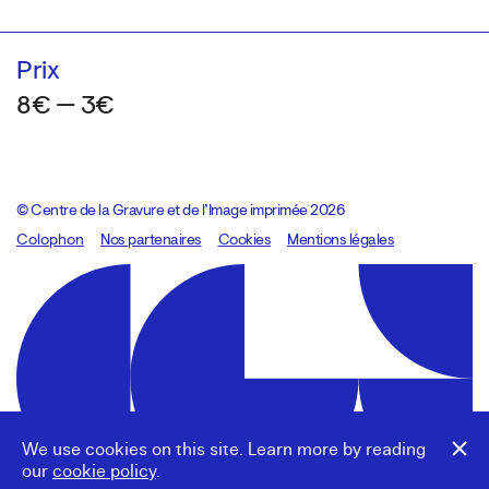
Prix
8€ — 3€
© Centre de la Gravure et de l’Image imprimée 2026
Colophon
Design:
Marcel Kaczmarek
Nos partenaires
, code:
Cookies
8080.studio
Mentions légales
We use cookies on this site. Learn more by reading
our
cookie policy
.