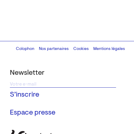
Colophon
Design:
Marcel Kaczmarek
Nos partenaires
, code:
Cookies
8080.studio
Mentions légales
Newsletter
Espace presse