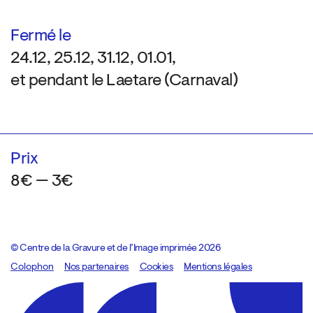
Fermé le
24.12, 25.12, 31.12, 01.01,
et pendant le Laetare (Carnaval)
Prix
8€ — 3€
© Centre de la Gravure et de l’Image imprimée 2026
Colophon
Design:
Marcel Kaczmarek
Nos partenaires
, code:
Cookies
8080.studio
Mentions légales