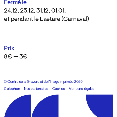
Fermé le
24.12, 25.12, 31.12, 01.01,
et pendant le Laetare (Carnaval)
Prix
8€ — 3€
© Centre de la Gravure et de l’Image imprimée 2026
Colophon
Design:
Marcel Kaczmarek
Nos partenaires
, code:
Cookies
8080.studio
Mentions légales