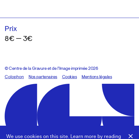
Prix
8€ — 3€
© Centre de la Gravure et de l’Image imprimée 2026
Colophon
Design:
Marcel Kaczmarek
Nos partenaires
, code:
Cookies
8080.studio
Mentions légales
We use cookies on this site. Learn more by reading