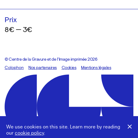
Prix
8€ — 3€
© Centre de la Gravure et de l’Image imprimée 2026
Colophon
Design:
Marcel Kaczmarek
Nos partenaires
, code:
Cookies
8080.studio
Mentions légales
We use cookies on this site. Learn more by reading
our
cookie policy
.