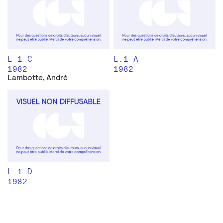
L 1 C
L.1 A
1982
1982
Lambotte, André
L 1 D
1982