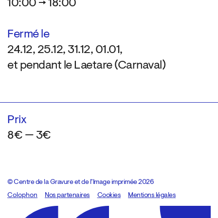
10:00 → 18:00
Fermé le
24.12, 25.12, 31.12, 01.01,
et pendant le Laetare (Carnaval)
Prix
8€ — 3€
© Centre de la Gravure et de l’Image imprimée 2026
Colophon
Design:
Marcel Kaczmarek
Nos partenaires
, code:
Cookies
8080.studio
Mentions légales