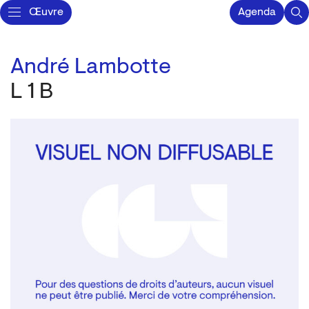
Œuvre
Agenda
André Lambotte
L 1 B