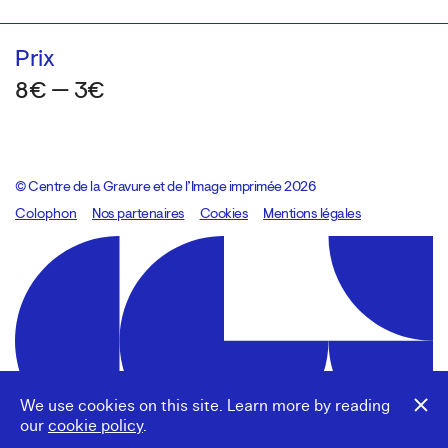
Prix
8€ — 3€
© Centre de la Gravure et de l’Image imprimée 2026
Colophon
Design:
Marcel Kaczmarek
Nos partenaires
, code:
Cookies
8080.studio
Mentions légales
We use cookies on this site. Learn more by reading
our
cookie policy
.