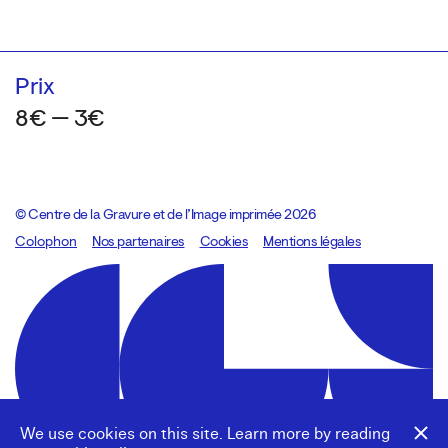
Prix
8€ — 3€
© Centre de la Gravure et de l’Image imprimée 2026
Colophon
Design:
Marcel Kaczmarek
Nos partenaires
, code:
Cookies
8080.studio
Mentions légales
We use cookies on this site. Learn more by reading