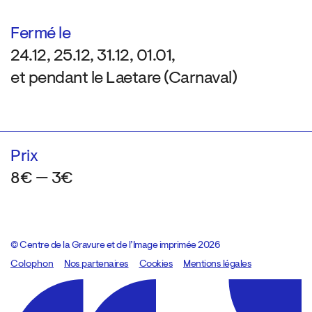
Fermé le
24.12, 25.12, 31.12, 01.01,
et pendant le Laetare (Carnaval)
Prix
8€ — 3€
© Centre de la Gravure et de l’Image imprimée 2026
Colophon
Design:
Marcel Kaczmarek
Nos partenaires
, code:
Cookies
8080.studio
Mentions légales