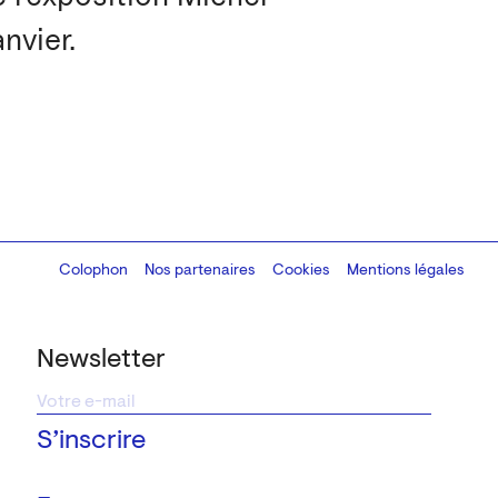
nvier.
Colophon
Design:
Marcel Kaczmarek
Nos partenaires
, code:
Cookies
8080.studio
Mentions légales
Newsletter