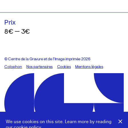
Prix
8€ — 3€
© Centre de la Gravure et de l’Image imprimée 2026
Colophon
Design:
Marcel Kaczmarek
Nos partenaires
, code:
Cookies
8080.studio
Mentions légales
We use cookies on this site. Learn more by reading
our
cookie policy
.