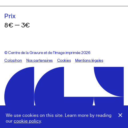
Prix
8€ — 3€
© Centre de la Gravure et de l’Image imprimée 2026
Colophon
Design:
Marcel Kaczmarek
Nos partenaires
, code:
Cookies
8080.studio
Mentions légales
We use cookies on this site. Learn more by reading
our
cookie policy
.