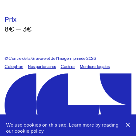
Prix
8€ — 3€
© Centre de la Gravure et de l’Image imprimée 2026
Colophon
Design:
Marcel Kaczmarek
Nos partenaires
, code:
Cookies
8080.studio
Mentions légales
We use cookies on this site. Learn more by reading
our
cookie policy
.