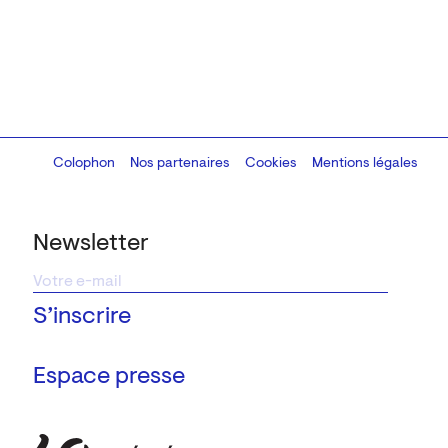
Colophon
Design:
Marcel Kaczmarek
Nos partenaires
, code:
Cookies
8080.studio
Mentions légales
Newsletter
Espace presse