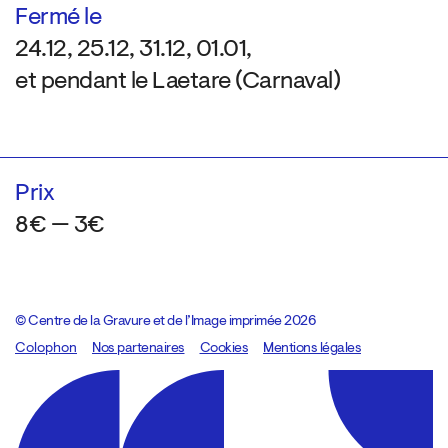
Fermé le
24.12, 25.12, 31.12, 01.01,
et pendant le Laetare (Carnaval)
Prix
8€ — 3€
© Centre de la Gravure et de l’Image imprimée 2026
Colophon
Design:
Marcel Kaczmarek
Nos partenaires
, code:
Cookies
8080.studio
Mentions légales