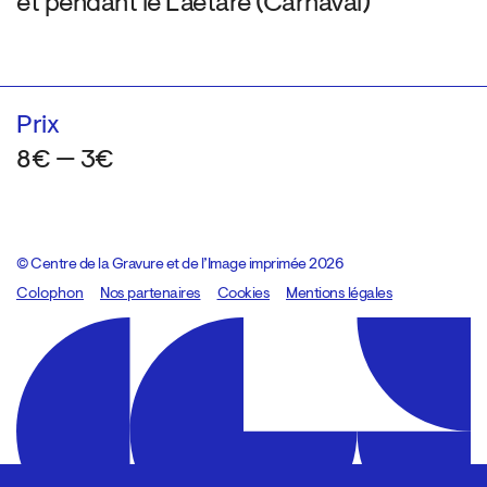
et pendant le Laetare (Carnaval)
Prix
8€ — 3€
© Centre de la Gravure et de l’Image imprimée 2026
Colophon
Design:
Marcel Kaczmarek
Nos partenaires
, code:
Cookies
8080.studio
Mentions légales