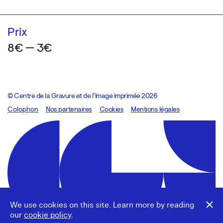
Prix
8€ — 3€
© Centre de la Gravure et de l’Image imprimée 2026
Colophon
Design:
Marcel Kaczmarek
Nos partenaires
, code:
Cookies
8080.studio
Mentions légales
We use cookies on this site. Learn more by reading
our
cookie policy
.