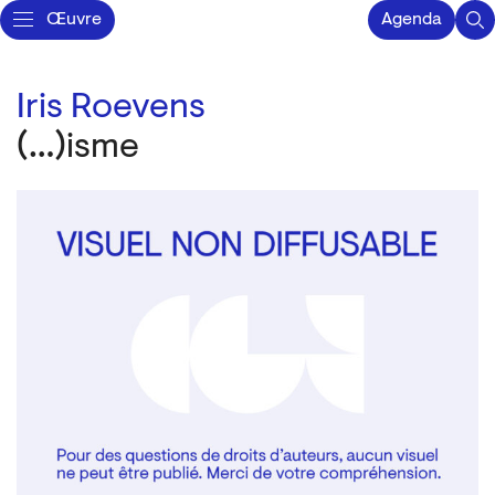
Œuvre
Agenda
Iris Roevens
(…)isme