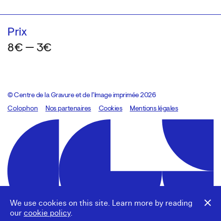
Prix
8€ — 3€
© Centre de la Gravure et de l’Image imprimée 2026
Colophon
Design:
Marcel Kaczmarek
Nos partenaires
, code:
Cookies
8080.studio
Mentions légales
We use cookies on this site. Learn more by reading
our
cookie policy
.