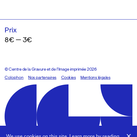
Prix
8€ — 3€
© Centre de la Gravure et de l’Image imprimée 2026
Colophon
Design:
Marcel Kaczmarek
Nos partenaires
, code:
Cookies
8080.studio
Mentions légales
We use cookies on this site. Learn more by reading