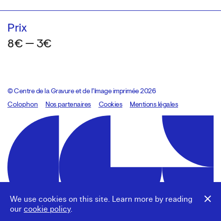
Prix
8€ — 3€
© Centre de la Gravure et de l’Image imprimée 2026
Colophon
Design:
Marcel Kaczmarek
Nos partenaires
, code:
Cookies
8080.studio
Mentions légales
We use cookies on this site. Learn more by reading
our
cookie policy
.