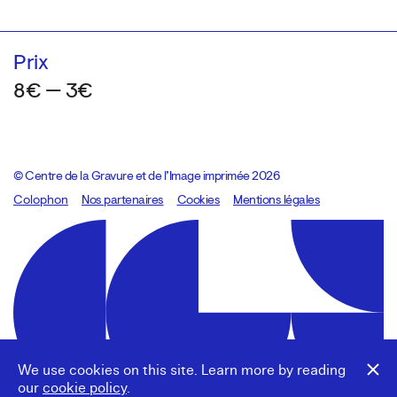
Prix
8€ — 3€
© Centre de la Gravure et de l’Image imprimée 2026
Colophon
Design:
Marcel Kaczmarek
Nos partenaires
, code:
Cookies
8080.studio
Mentions légales
We use cookies on this site. Learn more by reading
our
cookie policy
.