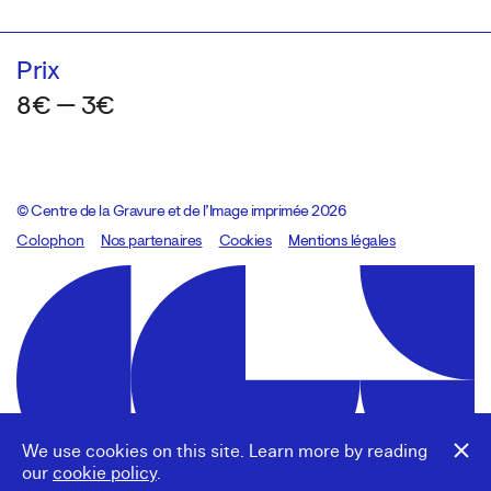
Prix
8€ — 3€
© Centre de la Gravure et de l’Image imprimée 2026
Colophon
Design:
Marcel Kaczmarek
Nos partenaires
, code:
Cookies
8080.studio
Mentions légales
We use cookies on this site. Learn more by reading
our
cookie policy
.