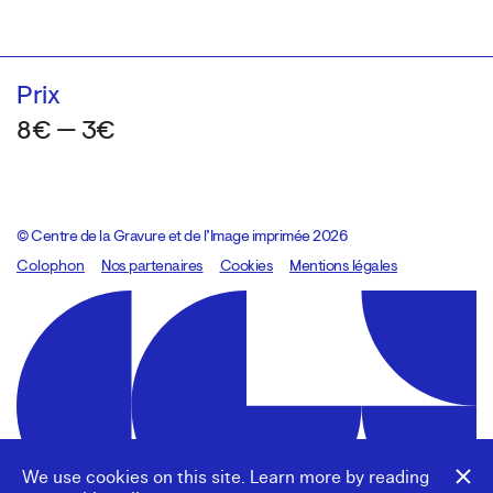
Prix
8€ — 3€
© Centre de la Gravure et de l’Image imprimée 2026
Colophon
Design:
Marcel Kaczmarek
Nos partenaires
, code:
Cookies
8080.studio
Mentions légales
We use cookies on this site. Learn more by reading