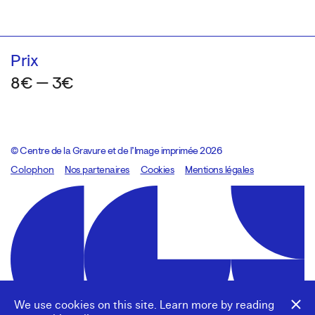
Prix
8€ — 3€
© Centre de la Gravure et de l’Image imprimée 2026
Colophon
Design:
Marcel Kaczmarek
Nos partenaires
, code:
Cookies
8080.studio
Mentions légales
We use cookies on this site. Learn more by reading