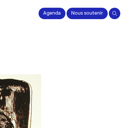
 l'Image imprimée
Agenda
Nous soutenir