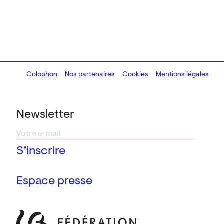
Colophon
Design:
Marcel Kaczmarek
Nos partenaires
, code:
Cookies
8080.studio
Mentions légales
Newsletter
Espace presse