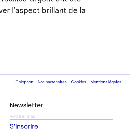
er l’aspect brillant de la
Colophon
Design:
Marcel Kaczmarek
Nos partenaires
, code:
Cookies
8080.studio
Mentions légales
Newsletter